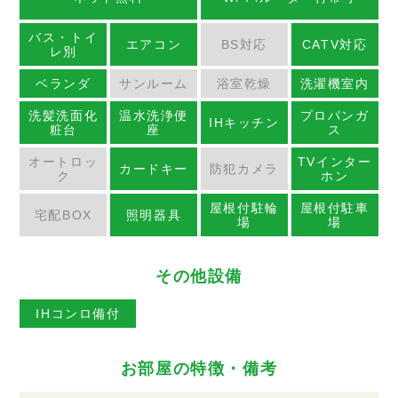
バス・トイ
エアコン
BS対応
CATV対応
レ別
ベランダ
サンルーム
浴室乾燥
洗濯機室内
洗髪洗面化
温水洗浄便
プロパンガ
IHキッチン
粧台
座
ス
オートロッ
TVインター
カードキー
防犯カメラ
ク
ホン
屋根付駐輪
屋根付駐車
宅配BOX
照明器具
場
場
その他設備
IHコンロ備付
お部屋の特徴・備考