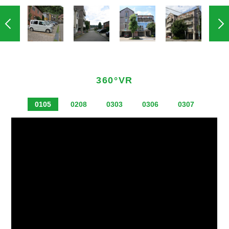
360°VR
0105
0208
0303
0306
0307