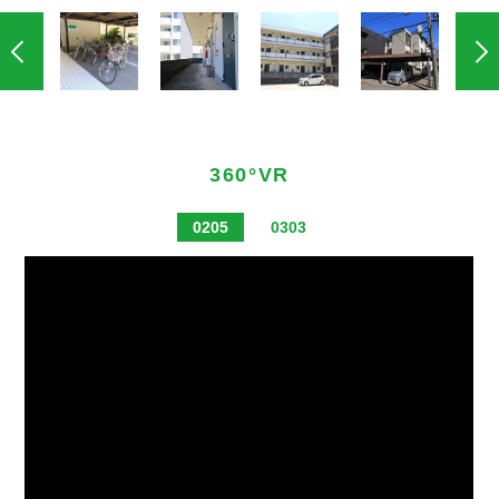
360°VR
0205
0303