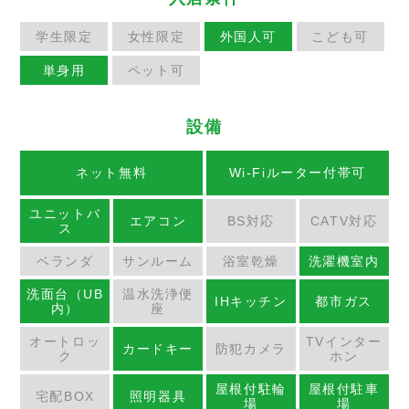
学生限定
女性限定
外国人可
こども可
単身用
ペット可
設備
ネット無料
Wi-Fiルーター付帯可
ユニットバ
エアコン
BS対応
CATV対応
ス
ベランダ
サンルーム
浴室乾燥
洗濯機室内
洗面台（UB
温水洗浄便
IHキッチン
都市ガス
内）
座
オートロッ
TVインター
カードキー
防犯カメラ
ク
ホン
屋根付駐輪
屋根付駐車
宅配BOX
照明器具
場
場