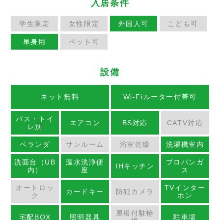
入居条件
学生限定
女性限定
外国人可
こども可
単身用
ペット可
設備
ネット無料
Wi-Fiルーター付帯可
バス・トイ
エアコン
BS対応
CATV対応
レ別
ベランダ
サンルーム
浴室乾燥
洗濯機室内
洗面台（UB
温水洗浄便
プロパンガ
IHキッチン
内）
座
ス
オートロッ
TVインター
カードキー
防犯カメラ
ク
ホン
屋根付駐輪
宅配BOX
照明器具
駐車場