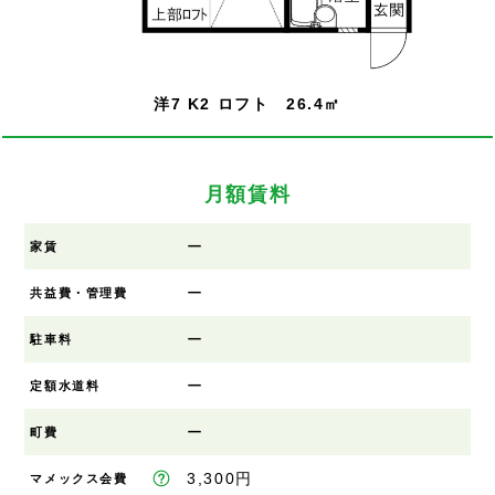
洋7 K2 ロフト 26.4㎡
月額賃料
ー
家賃
ー
共益費・管理費
ー
駐車料
ー
定額水道料
ー
町費
3,300円
マメックス会費