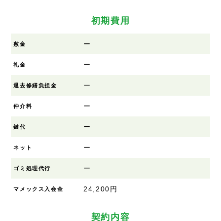
初期費用
ー
敷金
ー
礼金
ー
退去修繕負担金
ー
仲介料
ー
鍵代
ー
ネット
ー
ゴミ処理代行
24,200円
マメックス入会金
契約内容