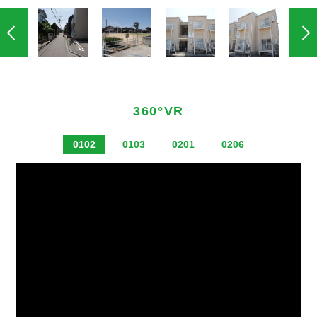
360°VR
0102
0103
0201
0206