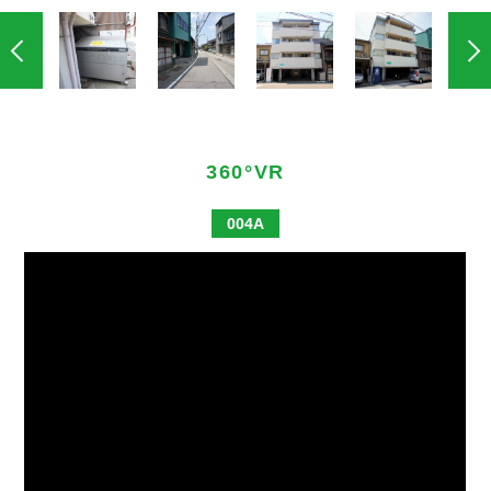
360°VR
004A