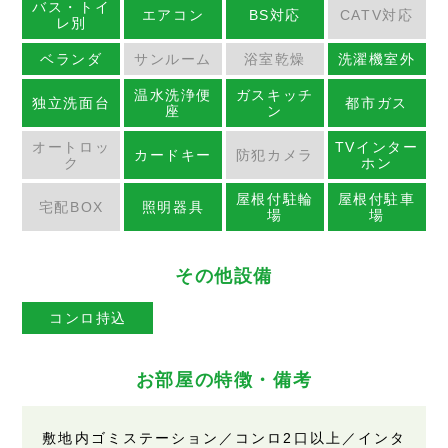
バス・トイ
エアコン
BS対応
CATV対応
レ別
ベランダ
サンルーム
浴室乾燥
洗濯機室外
温水洗浄便
ガスキッチ
独立洗面台
都市ガス
座
ン
オートロッ
TVインター
カードキー
防犯カメラ
ク
ホン
屋根付駐輪
屋根付駐車
宅配BOX
照明器具
場
場
その他設備
コンロ持込
お部屋の特徴・備考
敷地内ゴミステーション／コンロ2口以上／インタ