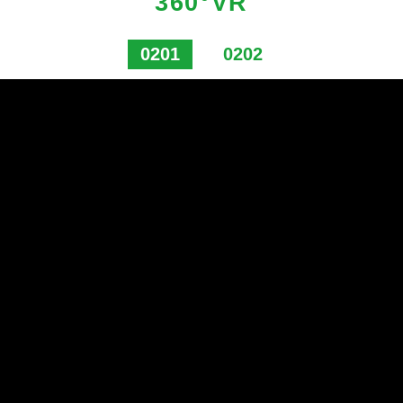
360°VR
0201
0202