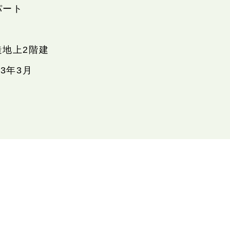
パート
造地上2階建
93年3月