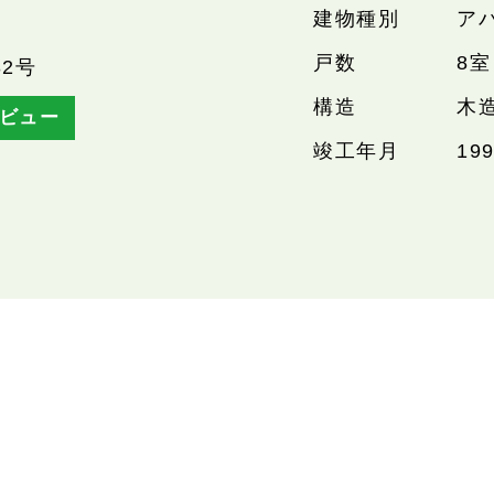
建物種別
ア
戸数
8室
2号
構造
木
ビュー
竣工年月
19