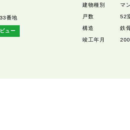
建物種別
マ
戸数
52
33番地
構造
鉄
ビュー
竣工年月
20