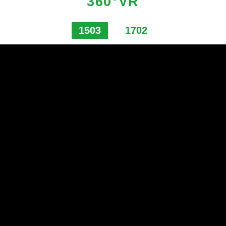
360°VR
1503
1702