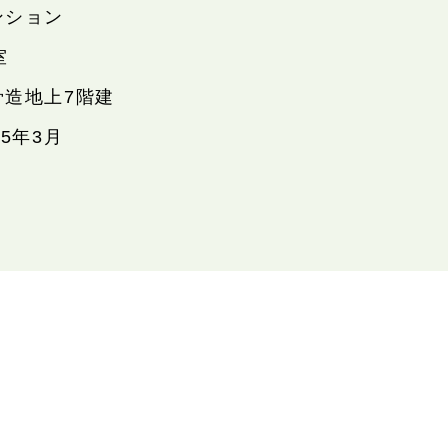
ンション
室
骨造地上7階建
05年3月