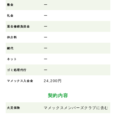
ー
敷金
ー
礼金
ー
退去修繕負担金
ー
仲介料
ー
鍵代
ー
ネット
ー
ゴミ処理代行
24,200円
マメックス入会金
契約内容
マメックスメンバーズクラブに含む
火災保険