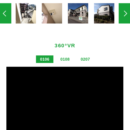
360°VR
0106
0108
0207