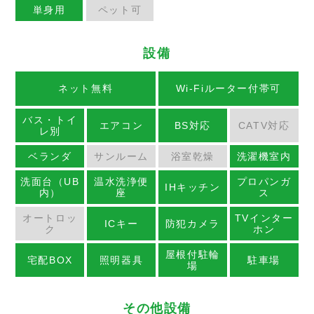
単身用
ペット可
設備
ネット無料
Wi-Fiルーター付帯可
バス・トイ
エアコン
BS対応
CATV対応
レ別
ベランダ
サンルーム
浴室乾燥
洗濯機室内
洗面台（UB
温水洗浄便
プロパンガ
IHキッチン
内）
座
ス
オートロッ
TVインター
ICキー
防犯カメラ
ク
ホン
屋根付駐輪
宅配BOX
照明器具
駐車場
場
その他設備