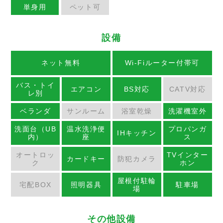
単身用
ペット可
設備
ネット無料
Wi-Fiルーター付帯可
バス・トイ
エアコン
BS対応
CATV対応
レ別
ベランダ
サンルーム
浴室乾燥
洗濯機室外
洗面台（UB
温水洗浄便
プロパンガ
IHキッチン
内）
座
ス
オートロッ
TVインター
カードキー
防犯カメラ
ク
ホン
屋根付駐輪
宅配BOX
照明器具
駐車場
場
その他設備