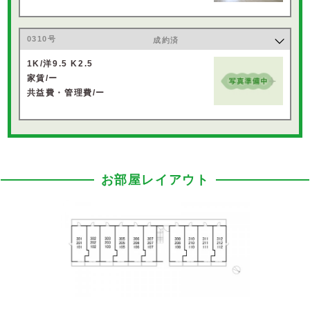
0310号
成約済
1K/洋9.5 K2.5
家賃/ー
共益費・管理費/ー
お部屋レイアウト