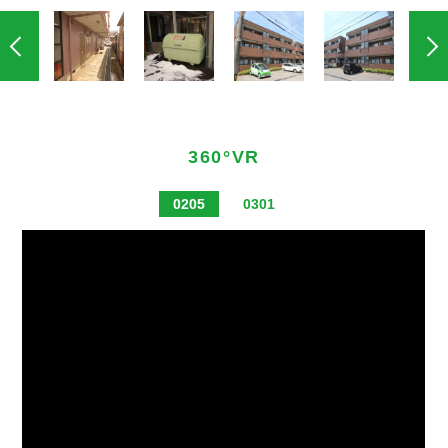
360°VR
0205
0301