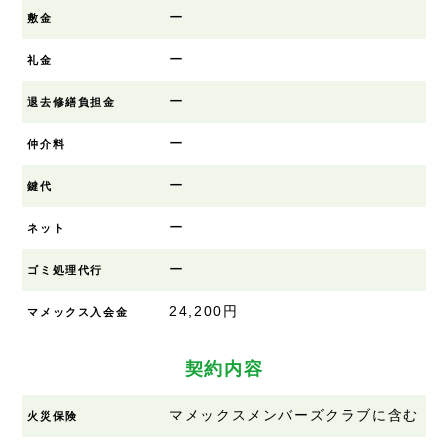
ー
敷金
ー
礼金
ー
退去修繕負担金
ー
仲介料
ー
鍵代
ー
ネット
ー
ゴミ処理代行
24,200円
マメックス入会金
契約内容
マメックスメンバーズクラブに含む
火災保険