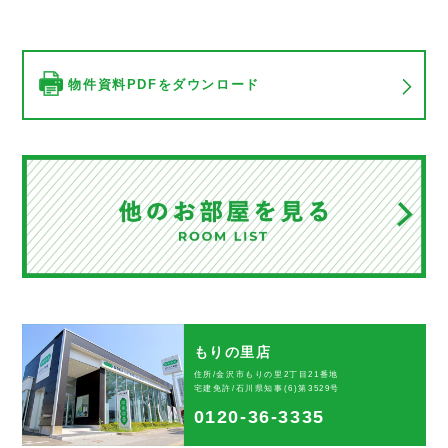
物件資料PDFをダウンロード
もりの里店
住所/金沢市もりの里2丁目21番地
宅建免許/石川県知事(6)第3529号
0120-36-3335