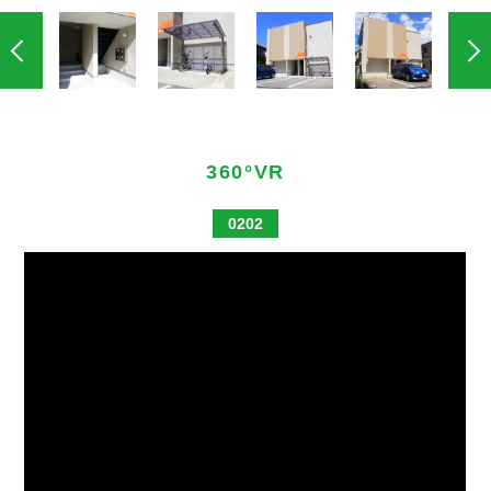
360°VR
0202