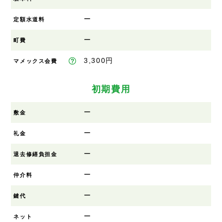
ー
定額水道料
ー
町費
3,300円
マメックス会費
初期費用
ー
敷金
ー
礼金
ー
退去修繕負担金
ー
仲介料
ー
鍵代
ー
ネット