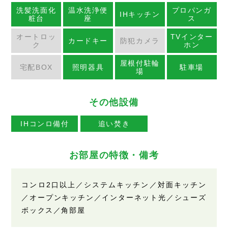
洗髪洗面化
温水洗浄便
プロパンガ
IHキッチン
粧台
座
ス
オートロッ
TVインター
カードキー
防犯カメラ
ク
ホン
屋根付駐輪
宅配BOX
照明器具
駐車場
場
その他設備
IHコンロ備付
追い焚き
お部屋の特徴・備考
コンロ2口以上／システムキッチン／対面キッチン
／オープンキッチン／インターネット光／シューズ
ボックス／角部屋