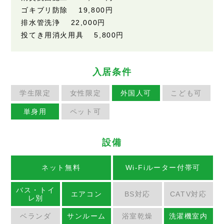
ゴキブリ防除 19,800円
排水管洗浄 22,000円
投てき用消火用具 5,800円
入居条件
学生限定
女性限定
外国人可
こども可
単身用
ペット可
設備
ネット無料
Wi-Fiルーター付帯可
バス・トイ
エアコン
BS対応
CATV対応
レ別
ベランダ
サンルーム
浴室乾燥
洗濯機室内