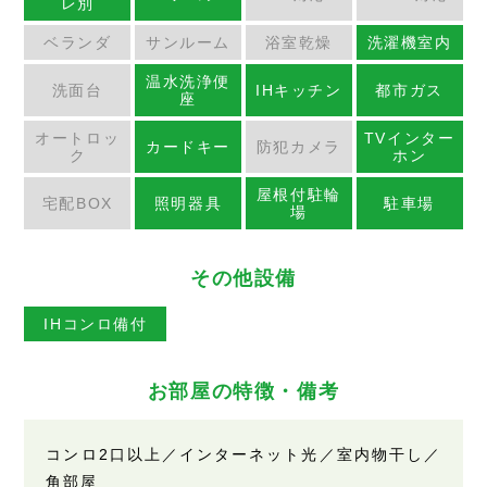
レ別
ベランダ
サンルーム
浴室乾燥
洗濯機室内
温水洗浄便
洗面台
IHキッチン
都市ガス
座
オートロッ
TVインター
カードキー
防犯カメラ
ク
ホン
屋根付駐輪
宅配BOX
照明器具
駐車場
場
その他設備
IHコンロ備付
お部屋の特徴・備考
コンロ2口以上／インターネット光／室内物干し／
角部屋