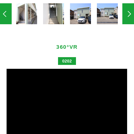
360°VR
0202