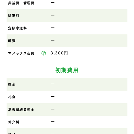
ー
共益費・管理費
ー
駐車料
ー
定額水道料
ー
町費
3,300円
マメックス会費
初期費用
ー
敷金
ー
礼金
ー
退去修繕負担金
ー
仲介料