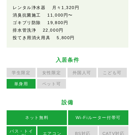
レンタル浄水器 月々1,320円
消臭抗菌施工 11,000円〜
ゴキブリ防除 19,800円
排水管洗浄 22,000円
投てき用消火用具 5,800円
入居条件
学生限定
女性限定
外国人可
こども可
単身用
ペット可
設備
ネット無料
Wi-Fiルーター付帯可
バス・トイ
エアコン
BS対応
CATV対応