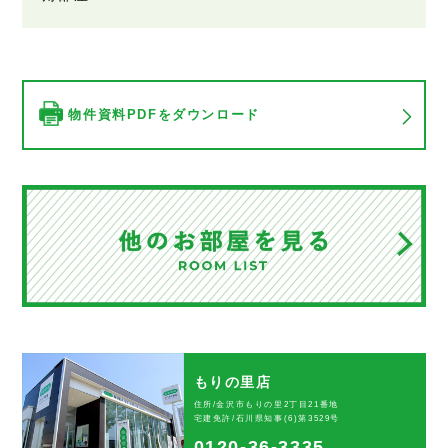
物件資料PDFをダウンロード
もりの里店
住所/金沢市もりの里2丁目21番地
宅建免許/石川県知事(6)第3529号
0120-36-3335