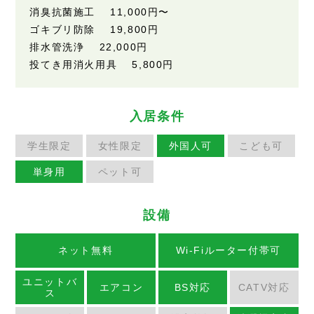
消臭抗菌施工 11,000円〜
ゴキブリ防除 19,800円
排水管洗浄 22,000円
投てき用消火用具 5,800円
入居条件
学生限定
女性限定
外国人可
こども可
単身用
ペット可
設備
ネット無料
Wi-Fiルーター付帯可
ユニットバ
エアコン
BS対応
CATV対応
ス