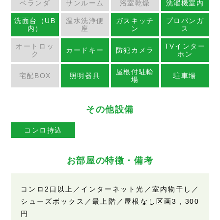
ベランダ
サンルーム
浴室乾燥
洗濯機室内
洗面台（UB
温水洗浄便
ガスキッチ
プロパンガ
内）
座
ン
ス
オートロッ
TVインター
カードキー
防犯カメラ
ク
ホン
屋根付駐輪
宅配BOX
照明器具
駐車場
場
その他設備
コンロ持込
お部屋の特徴・備考
コンロ2口以上／インターネット光／室内物干し／
シューズボックス／最上階／屋根なし区画3，300
円