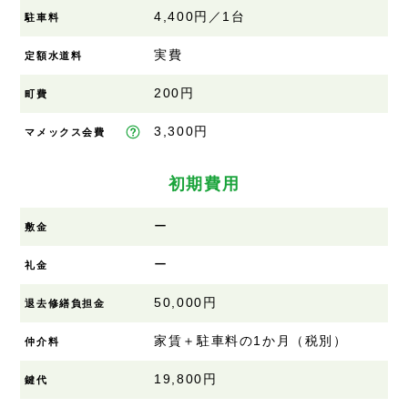
4,400円／1台
駐車料
実費
定額水道料
200円
町費
3,300円
マメックス会費
初期費用
ー
敷金
ー
礼金
50,000円
退去修繕負担金
家賃＋駐車料の1か月（税別）
仲介料
19,800円
鍵代