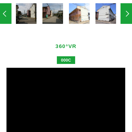
360°VR
000C