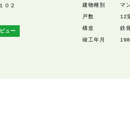
建物種別
マ
１０２
戸数
12
構造
鉄
ビュー
竣工年月
19