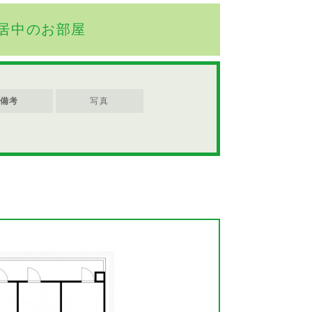
居中のお部屋
備考
写真