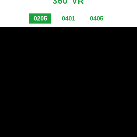
360°VR
0205
0401
0405