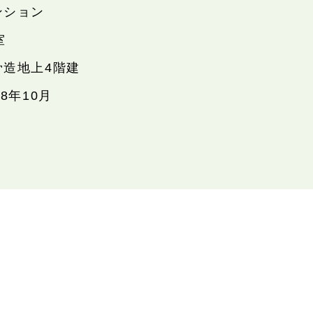
ンション
室
骨造地上4階建
88年10月