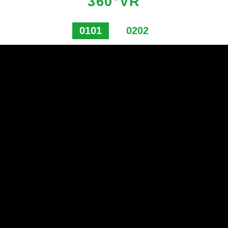
360°VR
0101
0202