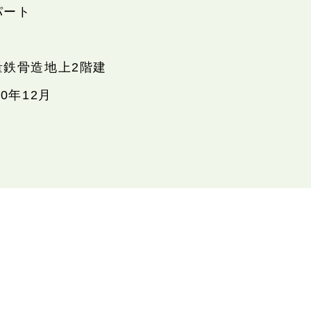
パート
量鉄骨造地上2階建
20年12月