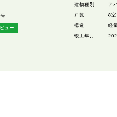
建物種別
ア
戸数
8室
1号
構造
軽
ビュー
竣工年月
20