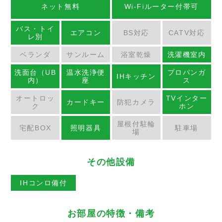
ネット無料
Wi-Fiルーター付帯可
バス・トイ
エアコン
BS対応
CATV対応
レ別
ベランダ
サンルーム
浴室乾燥
洗濯機室内
洗面台（UB
温水洗浄便
プロパンガ
IHキッチン
内）
座
ス
オートロッ
TVインター
カードキー
防犯カメラ
ク
ホン
屋根付駐輪
宅配BOX
照明器具
駐車場
場
その他設備
IHコンロ備付
お部屋の特徴・備考