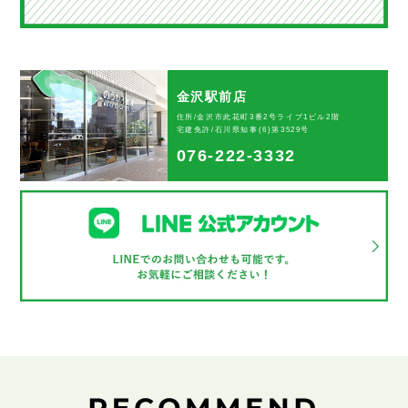
金沢駅前店
住所/金沢市此花町3番2号ライブ1ビル2階
宅建免許/石川県知事(6)第3529号
076-222-3332