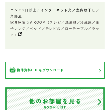
コンロ2口以上／インターネット光／室内物干し／
角部屋
家具家電つきROOM（テレビ／洗濯機／冷蔵庫／電
子レンジ／ベッド／テレビ台／ローテーブル／ラッ
ク）
物件資料PDFをダウンロード