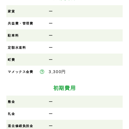
ー
家賃
ー
共益費・管理費
ー
駐車料
ー
定額水道料
ー
町費
3,300円
マメックス会費
初期費用
ー
敷金
ー
礼金
ー
退去修繕負担金