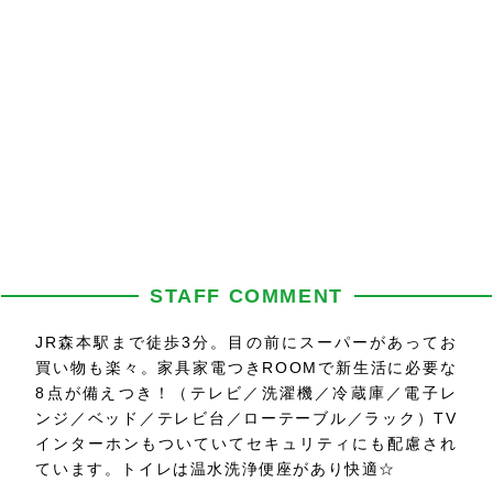
STAFF COMMENT
JR森本駅まで徒歩3分。目の前にスーパーがあってお
買い物も楽々。家具家電つきROOMで新生活に必要な
8点が備えつき！（テレビ／洗濯機／冷蔵庫／電子レ
ンジ／ベッド／テレビ台／ローテーブル／ラック）TV
インターホンもついていてセキュリティにも配慮され
ています。トイレは温水洗浄便座があり快適☆