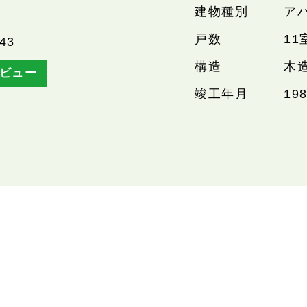
建物種別
ア
戸数
11
43
構造
木
ビュー
竣工年月
19