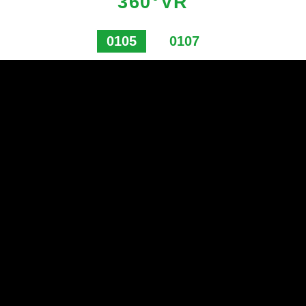
360°VR
0105
0107