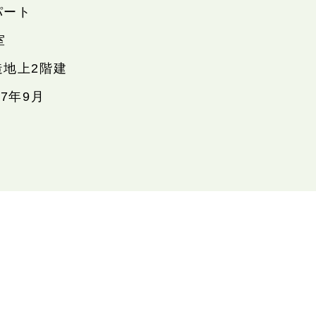
パート
室
造地上2階建
87年9月