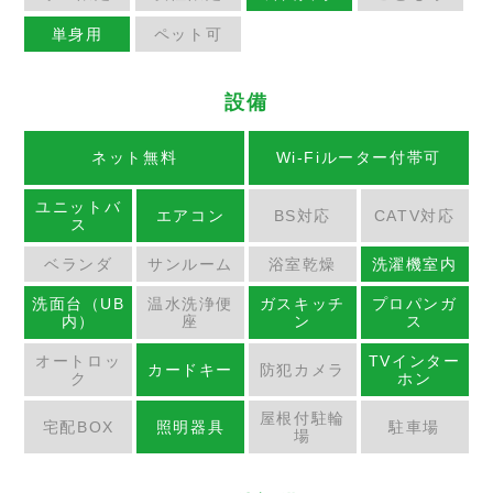
単身用
ペット可
設備
ネット無料
Wi-Fiルーター付帯可
ユニットバ
エアコン
BS対応
CATV対応
ス
ベランダ
サンルーム
浴室乾燥
洗濯機室内
洗面台（UB
温水洗浄便
ガスキッチ
プロパンガ
内）
座
ン
ス
オートロッ
TVインター
カードキー
防犯カメラ
ク
ホン
屋根付駐輪
宅配BOX
照明器具
駐車場
場