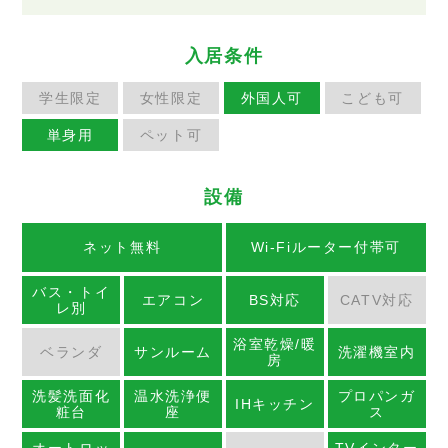
入居条件
学生限定
女性限定
外国人可
こども可
単身用
ペット可
設備
ネット無料
Wi-Fiルーター付帯可
バス・トイ
エアコン
BS対応
CATV対応
レ別
浴室乾燥/暖
ベランダ
サンルーム
洗濯機室内
房
洗髪洗面化
温水洗浄便
プロパンガ
IHキッチン
粧台
座
ス