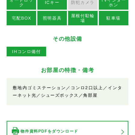
オートロッ
TVインター
ICキー
防犯カメラ
ク
ホン
屋根付駐輪
宅配BOX
照明器具
駐車場
場
その他設備
IHコンロ備付
お部屋の特徴・備考
敷地内ゴミステーション／コンロ2口以上／インタ
ーネット光／シューズボックス／角部屋
物件資料PDFをダウンロード