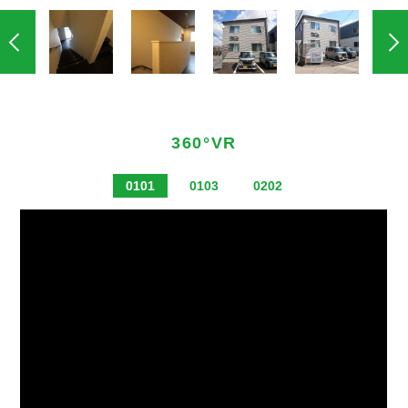
360°VR
0101
0103
0202