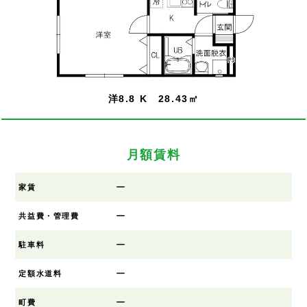
洋8.8 K 28.43㎡
月額賃料
ー
家賃
ー
共益費・管理費
ー
駐車料
ー
定額水道料
ー
町費