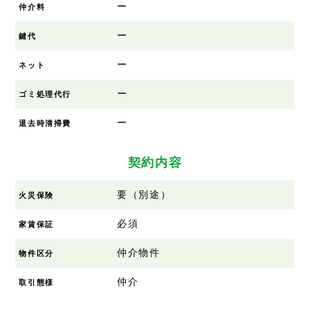
ー
仲介料
ー
鍵代
ー
ネット
ー
ゴミ処理代行
ー
退去時清掃費
契約内容
要（別途）
火災保険
必須
家賃保証
仲介物件
物件区分
仲介
取引態様