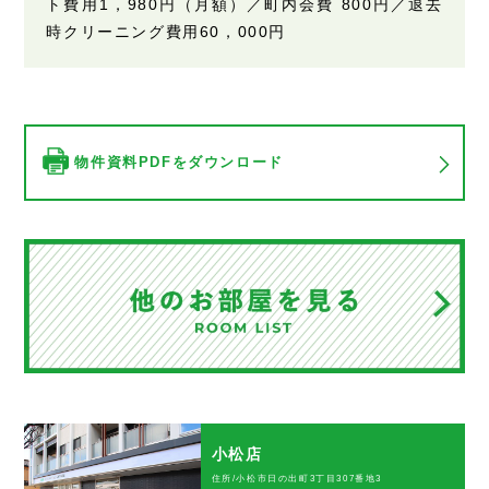
ト費用1，980円（月額）／町内会費 800円／退去
時クリーニング費用60，000円
物件資料PDFをダウンロード
小松店
住所/小松市日の出町3丁目307番地3