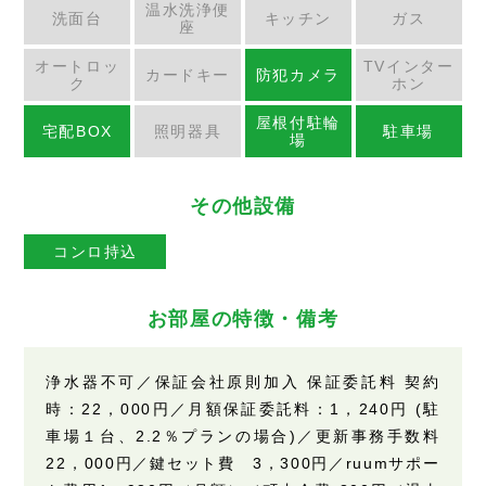
温水洗浄便
洗面台
キッチン
ガス
座
オートロッ
TVインター
カードキー
防犯カメラ
ク
ホン
屋根付駐輪
宅配BOX
照明器具
駐車場
場
その他設備
コンロ持込
お部屋の特徴・備考
浄水器不可／保証会社原則加入 保証委託料 契約
時：22，000円／月額保証委託料：1，240円 (駐
車場１台、2.2％プランの場合)／更新事務手数料
22，000円／鍵セット費 3，300円／ruumサポー