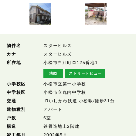
物件名
スターヒルズ
カナ
スターヒルズ
所在地
小松市白江町ロ125番地1
地図
ストリートビュー
小学校区
小松市立第一小学校
中学校区
小松市立丸内中学校
交通
IRいしかわ鉄道 小松駅/徒歩31分
建物種別
アパート
戸数
6室
構造
鉄骨造地上2階建
竣工年月
2002年5月