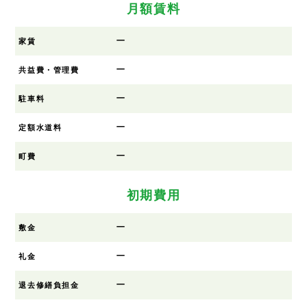
月額賃料
ー
家賃
ー
共益費・管理費
ー
駐車料
ー
定額水道料
ー
町費
初期費用
ー
敷金
ー
礼金
ー
退去修繕負担金