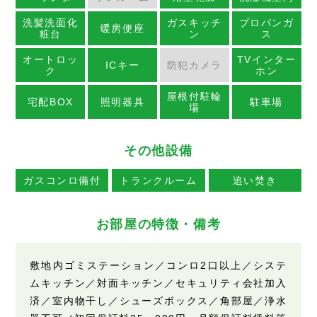
洗髪洗面化
ガスキッチ
プロパンガ
暖房便座
粧台
ン
ス
オートロッ
TVインター
ICキー
防犯カメラ
ク
ホン
屋根付駐輪
宅配BOX
照明器具
駐車場
場
その他設備
ガスコンロ備付
トランクルーム
追い焚き
お部屋の特徴・備考
敷地内ゴミステーション／コンロ2口以上／システ
ムキッチン／対面キッチン／セキュリティ会社加入
済／室内物干し／シューズボックス／角部屋／浄水