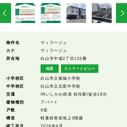
物件名
ヴィラージュ
カナ
ヴィラージュ
所在地
白山市中成2丁目125番
地図
ストリートビュー
小学校区
白山市立蕪城小学校
中学校区
白山市立北星中学校
交通
IRいしかわ鉄道 松任駅/徒歩18分
建物種別
アパート
戸数
9室
構造
軽量鉄骨造地上3階建
竣工年月
2026年4月