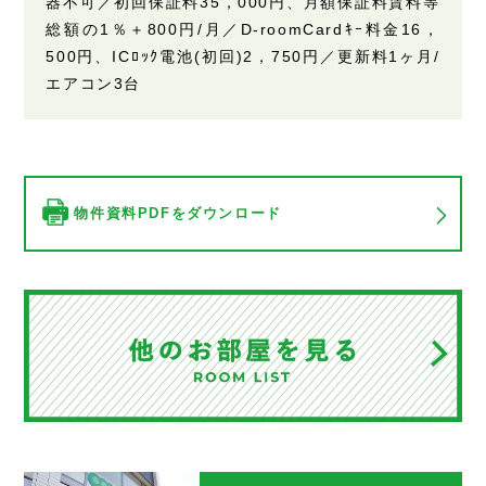
器不可／初回保証料35，000円、月額保証料賃料等
総額の1％＋800円/月／D-roomCardｷｰ料金16，
500円、ICﾛｯｸ電池(初回)2，750円／更新料1ヶ月/
エアコン3台
物件資料PDFをダウンロード