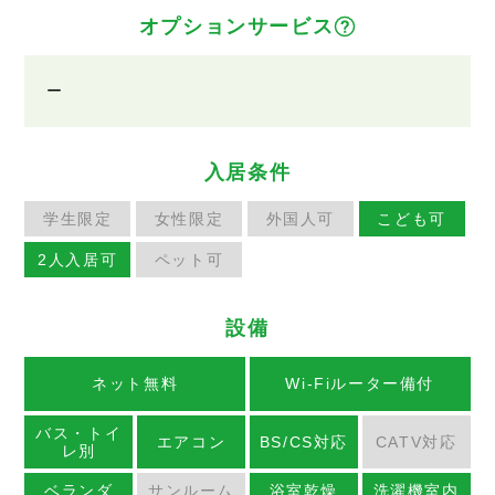
オプションサービス
ー
入居条件
学生限定
女性限定
外国人可
こども可
2人入居可
ペット可
設備
ネット無料
Wi-Fiルーター備付
バス・トイ
エアコン
BS/CS対応
CATV対応
レ別
ベランダ
サンルーム
浴室乾燥
洗濯機室内