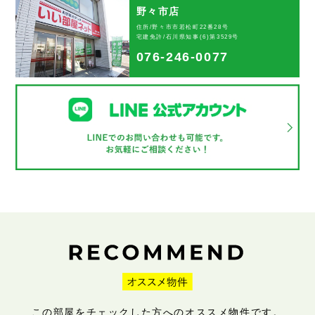
野々市店
住所/野々市市若松町22番28号
宅建免許/石川県知事(6)第3529号
076-246-0077
この部屋をチェックした方へのオススメ物件です。