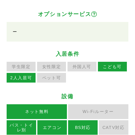
オプションサービス
ー
入居条件
学生限定
女性限定
外国人可
こども可
2人入居可
ペット可
設備
ネット無料
Wi-Fiルーター
バス・トイ
エアコン
BS対応
CATV対応
レ別