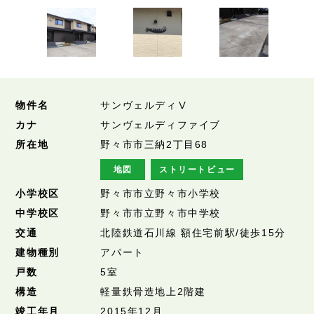
物件名
サンヴェルディⅤ
カナ
サンヴェルディファイブ
所在地
野々市市三納2丁目68
地図
ストリートビュー
小学校区
野々市市立野々市小学校
中学校区
野々市市立野々市中学校
交通
北陸鉄道石川線 額住宅前駅/徒歩15分
建物種別
アパート
戸数
5室
構造
軽量鉄骨造地上2階建
竣工年月
2015年12月