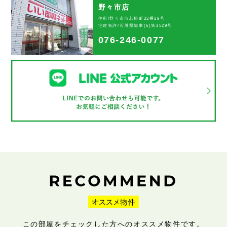
野々市店
住所/野々市市若松町22番28号
宅建免許/石川県知事(6)第3529号
076-246-0077
この部屋をチェックした方へのオススメ物件です。