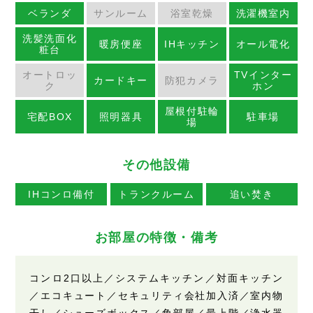
ベランダ
サンルーム
浴室乾燥
洗濯機室内
洗髪洗面化
暖房便座
IHキッチン
オール電化
粧台
オートロッ
TVインター
カードキー
防犯カメラ
ク
ホン
屋根付駐輪
宅配BOX
照明器具
駐車場
場
その他設備
IHコンロ備付
トランクルーム
追い焚き
お部屋の特徴・備考
コンロ2口以上／システムキッチン／対面キッチン
／エコキュート／セキュリティ会社加入済／室内物
干し／シューズボックス／角部屋／最上階／浄水器