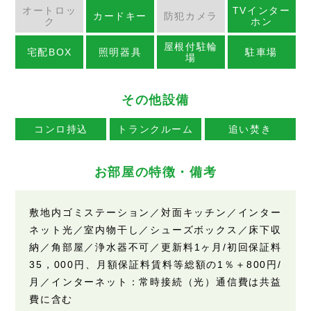
オートロッ
TVインター
カードキー
防犯カメラ
ク
ホン
屋根付駐輪
宅配BOX
照明器具
駐車場
場
その他設備
コンロ持込
トランクルーム
追い焚き
お部屋の特徴・備考
敷地内ゴミステーション／対面キッチン／インター
ネット光／室内物干し／シューズボックス／床下収
納／角部屋／浄水器不可／更新料1ヶ月/初回保証料
35，000円、月額保証料賃料等総額の1％＋800円/
月／インターネット：常時接続（光）通信費は共益
費に含む