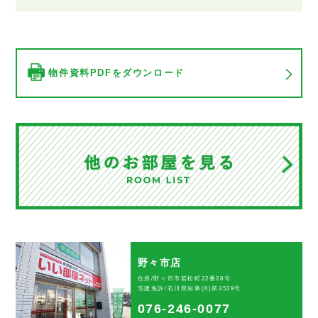
物件資料PDFをダウンロード
野々市店
住所/野々市市若松町22番28号
宅建免許/石川県知事(6)第3529号
076-246-0077