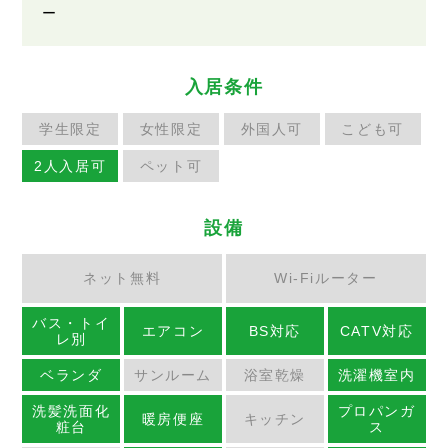
ー
入居条件
学生限定
女性限定
外国人可
こども可
2人入居可
ペット可
設備
ネット無料
Wi-Fiルーター
バス・トイ
エアコン
BS対応
CATV対応
レ別
ベランダ
サンルーム
浴室乾燥
洗濯機室内
洗髪洗面化
プロパンガ
暖房便座
キッチン
粧台
ス