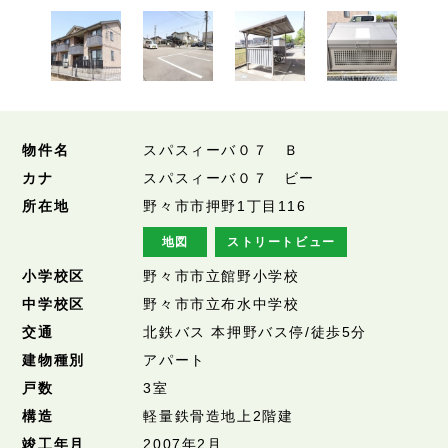
物件名
スパスィーバ０７ Ｂ
カナ
スパスィーバ０７ ビー
所在地
野々市市押野1丁目116
地図
ストリートビュー
小学校区
野々市市立館野小学校
中学校区
野々市市立布水中学校
交通
北鉄バス 本押野バス停/徒歩5分
建物種別
アパート
戸数
3室
構造
軽量鉄骨造地上2階建
竣工年月
2007年2月