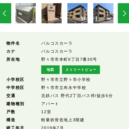
物件名
パルコスカーラ
カナ
パルコスカーラ
所在地
野々市市本町6丁目7番30号
地図
ストリートビュー
小学校区
野々市市立野々市小学校
中学校区
野々市市立布水中学校
交通
北鉄バス 野代2丁目バス停/徒歩5分
建物種別
アパート
戸数
12室
構造
軽量鉄骨造地上3階建
竣工年月
2019年7月