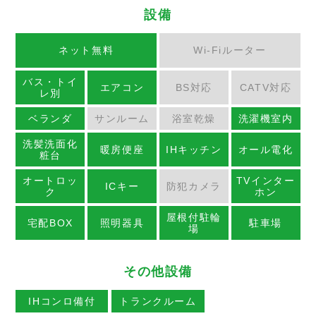
設備
ネット無料
Wi-Fiルーター
バス・トイ
エアコン
BS対応
CATV対応
レ別
ベランダ
サンルーム
浴室乾燥
洗濯機室内
洗髪洗面化
暖房便座
IHキッチン
オール電化
粧台
オートロッ
TVインター
ICキー
防犯カメラ
ク
ホン
屋根付駐輪
宅配BOX
照明器具
駐車場
場
その他設備
IHコンロ備付
トランクルーム