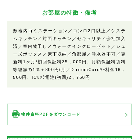
お部屋の特徴・備考
敷地内ゴミステーション／コンロ2口以上／システ
ムキッチン／対面キッチン／セキュリティ会社加入
済／室内物干し／ウォークインクローゼット／シュ
ーズボックス／床下収納／角部屋／浄水器不可／更
新料1ヶ月/初回保証料35，000円、月額保証料賃料
等総額の1％＋800円/月／D-roomCardｷｰ料金16，
500円、ICﾛｯｸ電池(初回)2，750円
物件資料PDFをダウンロード