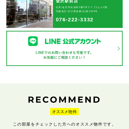
金沢駅前店
住所/金沢市此花町3番2号ライブ1ビル2階
宅建免許/石川県知事(6)第3529号
076-222-3332
この部屋をチェックした方へのオススメ物件です。