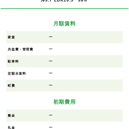
月額賃料
ー
家賃
ー
共益費・管理費
ー
駐車料
ー
定額水道料
ー
町費
初期費用
ー
敷金
ー
礼金