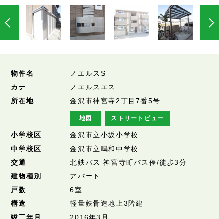
物件名
ノエルスS
カナ
ノエルスエス
所在地
金沢市神宮寺2丁目7番5号
地図
ストリートビュー
小学校区
金沢市立小坂小学校
中学校区
金沢市立鳴和中学校
交通
北鉄バス 神宮寺町バス停/徒歩3分
建物種別
アパート
戸数
6室
構造
軽量鉄骨造地上3階建
竣工年月
2016年3月