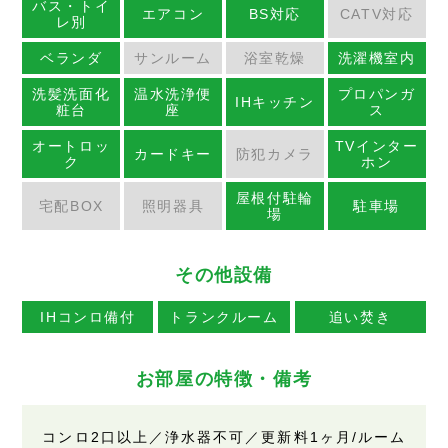
バス・トイ
エアコン
BS対応
CATV対応
レ別
ベランダ
サンルーム
浴室乾燥
洗濯機室内
洗髪洗面化
温水洗浄便
プロパンガ
IHキッチン
粧台
座
ス
オートロッ
TVインター
カードキー
防犯カメラ
ク
ホン
屋根付駐輪
宅配BOX
照明器具
駐車場
場
その他設備
IHコンロ備付
トランクルーム
追い焚き
お部屋の特徴・備考
コンロ2口以上／浄水器不可／更新料1ヶ月/ルーム