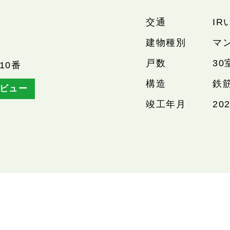
交通
IR
建物種別
マ
戸数
30
10番
構造
鉄
ビュー
竣工年月
20