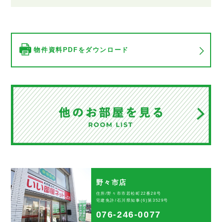
物件資料PDFをダウンロード
野々市店
住所/野々市市若松町22番28号
宅建免許/石川県知事(6)第3529号
076-246-0077