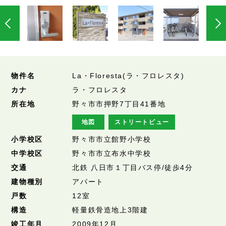
物件名
La・Floresta(ラ・フロレスタ)
カナ
ラ・フロレスタ
所在地
野々市市押野7丁目41番地
地図
ストリートビュー
小学校区
野々市市立館野小学校
中学校区
野々市市立布水中学校
交通
北鉄 八日市１丁目バス停/徒歩4分
建物種別
アパート
戸数
12室
構造
軽量鉄骨造地上3階建
竣工年月
2009年12月