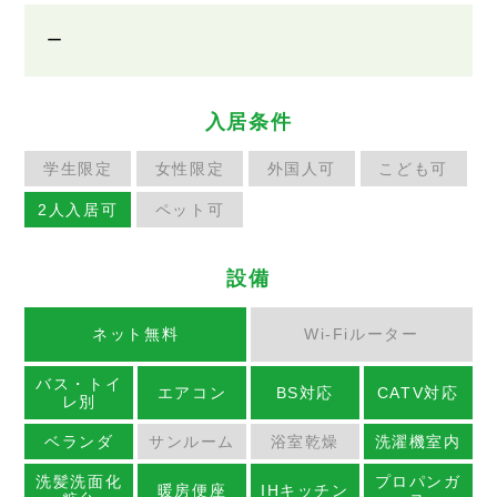
ー
入居条件
学生限定
女性限定
外国人可
こども可
2人入居可
ペット可
設備
ネット無料
Wi-Fiルーター
バス・トイ
エアコン
BS対応
CATV対応
レ別
ベランダ
サンルーム
浴室乾燥
洗濯機室内
洗髪洗面化
プロパンガ
暖房便座
IHキッチン