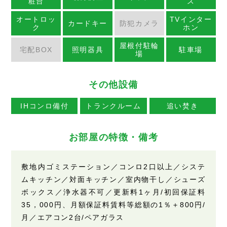
粧台
ス
オートロッ
TVインター
カードキー
防犯カメラ
ク
ホン
屋根付駐輪
宅配BOX
照明器具
駐車場
場
その他設備
IHコンロ備付
トランクルーム
追い焚き
お部屋の特徴・備考
敷地内ゴミステーション／コンロ2口以上／システ
ムキッチン／対面キッチン／室内物干し／シューズ
ボックス／浄水器不可／更新料1ヶ月/初回保証料
35，000円、月額保証料賃料等総額の1％＋800円/
月／エアコン2台/ペアガラス