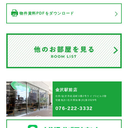
物件資料PDFをダウンロード
金沢駅前店
住所/金沢市此花町3番2号ライブ1ビル2階
宅建免許/石川県知事(6)第3529号
076-222-3332