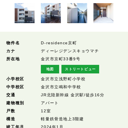
物件名
D-residence京町
カナ
ディーレジデンスキョウマチ
所在地
金沢市京町33番9号
地図
ストリートビュー
小学校区
金沢市立浅野町小学校
中学校区
金沢市立鳴和中学校
交通
JR北陸新幹線 金沢駅/徒歩16分
建物種別
アパート
戸数
12室
構造
軽量鉄骨造地上3階建
竣工年月
2024年1月