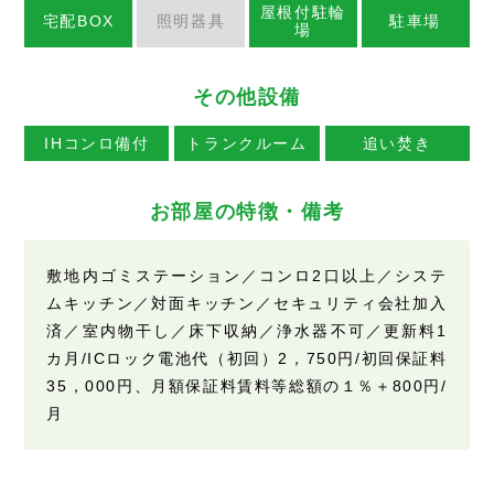
屋根付駐輪
宅配BOX
照明器具
駐車場
場
その他設備
IHコンロ備付
トランクルーム
追い焚き
お部屋の特徴・備考
敷地内ゴミステーション／コンロ2口以上／システ
ムキッチン／対面キッチン／セキュリティ会社加入
済／室内物干し／床下収納／浄水器不可／更新料1
カ月/ICロック電池代（初回）2，750円/初回保証料
35，000円、月額保証料賃料等総額の１％＋800円/
月