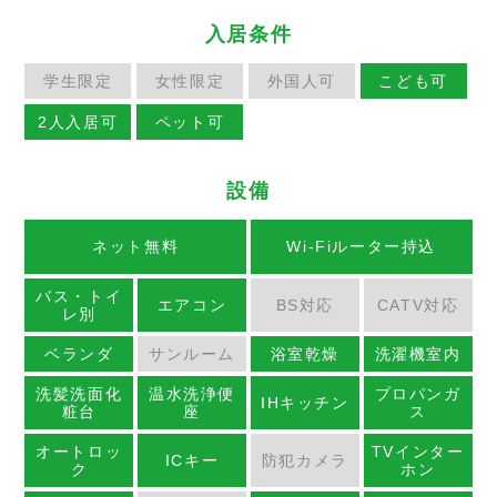
入居条件
学生限定
女性限定
外国人可
こども可
2人入居可
ペット可
設備
ネット無料
Wi-Fiルーター持込
バス・トイ
エアコン
BS対応
CATV対応
レ別
ベランダ
サンルーム
浴室乾燥
洗濯機室内
洗髪洗面化
温水洗浄便
プロパンガ
IHキッチン
粧台
座
ス
オートロッ
TVインター
ICキー
防犯カメラ
ク
ホン