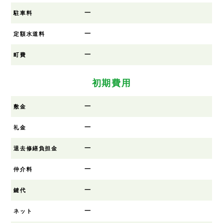
ー
駐車料
ー
定額水道料
ー
町費
初期費用
ー
敷金
ー
礼金
ー
退去修繕負担金
ー
仲介料
ー
鍵代
ー
ネット