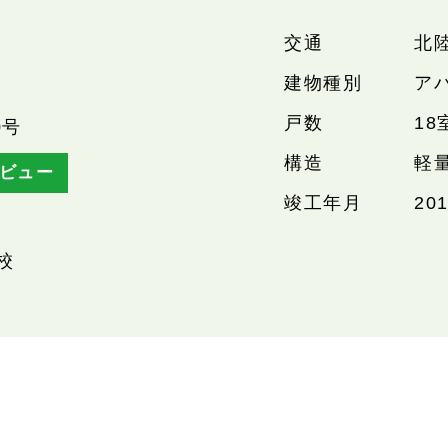
交通
北
建物種別
ア
戸数
18
0号
構造
軽
ビュー
竣工年月
20
校