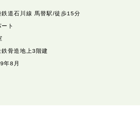
陸鉄道石川線 馬替駅/徒歩15分
パート
室
量鉄骨造地上3階建
19年8月