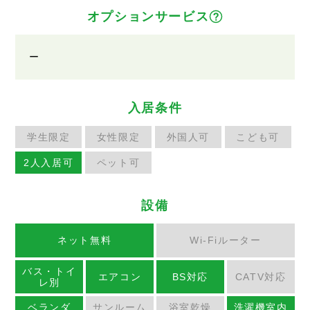
オプションサービス
ー
入居条件
学生限定
女性限定
外国人可
こども可
2人入居可
ペット可
設備
ネット無料
Wi-Fiルーター
バス・トイ
エアコン
BS対応
CATV対応
レ別
ベランダ
サンルーム
浴室乾燥
洗濯機室内