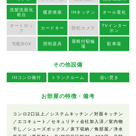
洗髪洗面化
暖房便座
IHキッチン
オール電化
粧台
オートロッ
TVインター
カードキー
防犯カメラ
ク
ホン
屋根付駐輪
宅配BOX
照明器具
駐車場
場
その他設備
IHコンロ備付
トランクルーム
追い焚き
お部屋の特徴・備考
コンロ2口以上／システムキッチン／対面キッチン
／エコキュート／セキュリティ会社加入済／室内物
干し／シューズボックス／床下収納／角部屋／浄水