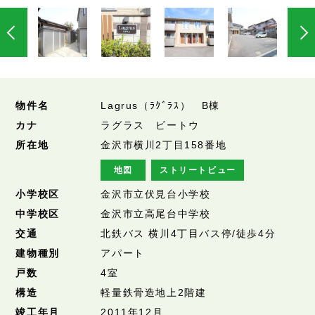
物件名
Lagrus（ﾗｸﾞﾗｽ） B棟
カナ
ラグラス ビートウ
所在地
金沢市横川2丁目158番地
地図
ストリートビュー
小学校区
金沢市立伏見台小学校
中学校区
金沢市立高尾台中学校
交通
北鉄バス 横川4丁目バス停/徒歩4分
建物種別
アパート
戸数
4室
構造
軽量鉄骨造地上2階建
竣工年月
2011年12月