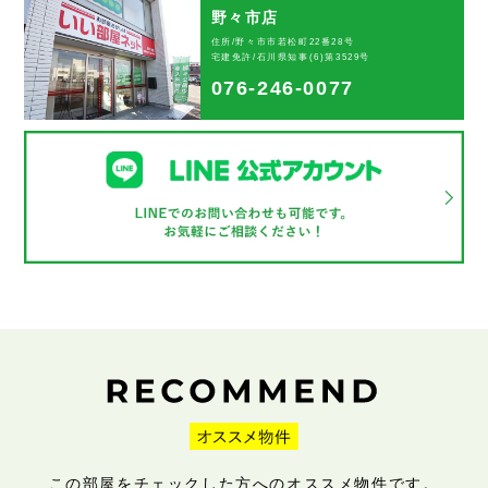
野々市店
住所/野々市市若松町22番28号
宅建免許/石川県知事(6)第3529号
076-246-0077
この部屋をチェックした方へのオススメ物件です。