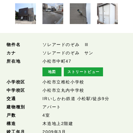
物件名
ソレアードのぞみ Ⅲ
カナ
ソレアードのぞみ サン
所在地
小松市中町47
地図
ストリートビュー
小学校区
小松市立稚松小学校
中学校区
小松市立丸内中学校
交通
IRいしかわ鉄道 小松駅/徒歩9分
建物種別
アパート
戸数
4室
構造
木造地上2階建
竣工年月
2009年3月