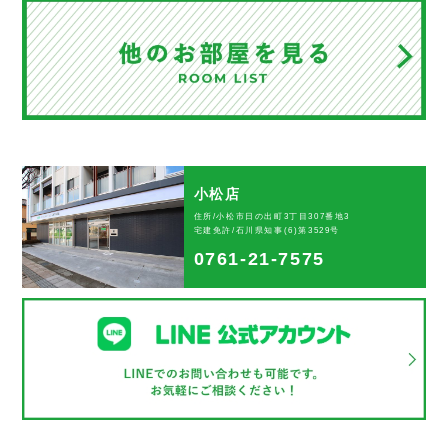
小松店
住所/小松市日の出町3丁目307番地3
宅建免許/石川県知事(6)第3529号
0761-21-7575