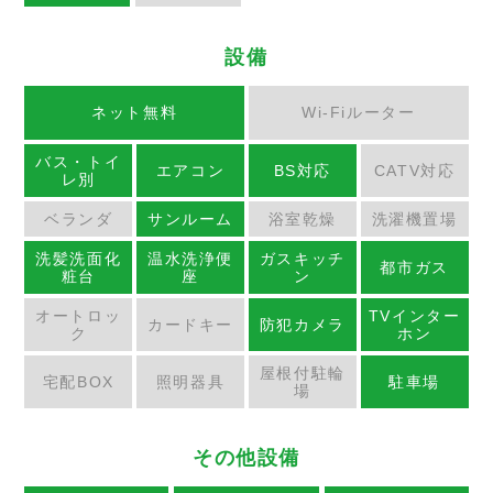
設備
ネット無料
Wi-Fiルーター
バス・トイ
エアコン
BS対応
CATV対応
レ別
ベランダ
サンルーム
浴室乾燥
洗濯機置場
洗髪洗面化
温水洗浄便
ガスキッチ
都市ガス
粧台
座
ン
オートロッ
TVインター
カードキー
防犯カメラ
ク
ホン
屋根付駐輪
宅配BOX
照明器具
駐車場
場
その他設備