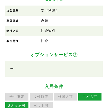
要（別途）
火災保険
必須
家賃保証
仲介物件
物件区分
仲介
取引態様
オプションサービス
ー
入居条件
学生限定
女性限定
外国人可
こども可
2人入居可
ペット可