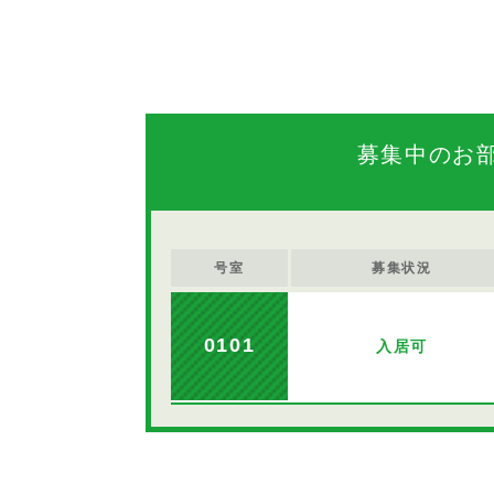
募集中のお
号室
募集状況
0101
入居可