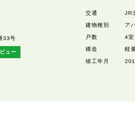
交通
JR
建物種別
ア
戸数
4室
番33号
構造
軽
ビュー
竣工年月
20