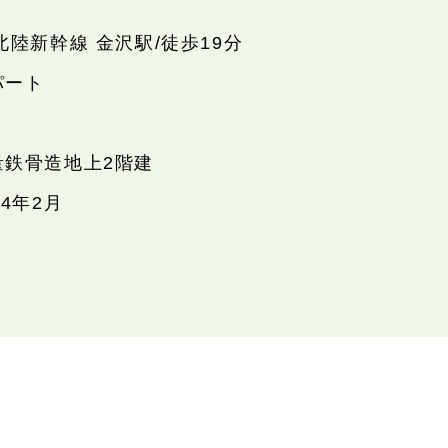
北陸新幹線 金沢駅/徒歩19分
パート
量鉄骨造地上2階建
14年2月