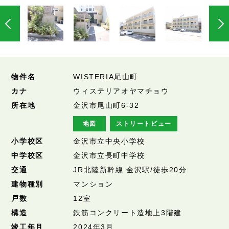
物件名
WISTERIA尾山町
カナ
ウィステリアオヤマチョウ
所在地
金沢市尾山町6-32
地図
ストリートビュー
小学校区
金沢市立中央小学校
中学校区
金沢市立長町中学校
交通
JR北陸新幹線 金沢駅/徒歩20分
建物種別
マンション
戸数
12室
構造
鉄筋コンクリート造地上3階建
竣工年月
2024年3月