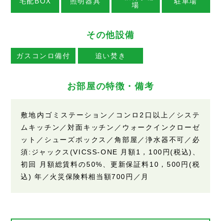
宅配BOX
照明器具
駐車場
場
その他設備
ガスコンロ備付
追い焚き
お部屋の特徴・備考
敷地内ゴミステーション／コンロ2口以上／システ
ムキッチン／対面キッチン／ウォークインクローゼ
ット／シューズボックス／角部屋／浄水器不可／必
須:ジャックス(VICSS-ONE 月額1，100円(税込)、
初回 月額総賃料の50%、更新保証料10，500円(税
込) 年／火災保険料相当額700円／月