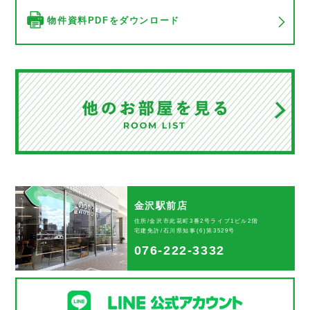
物件資料PDFをダウンロード
金沢駅前店
住所/金沢市此花町3番2号ライブ1ビル2階
宅建免許/石川県知事(6)第3529号
076-222-3332