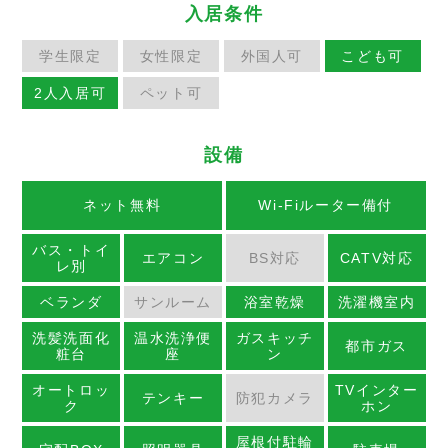
入居条件
学生限定
女性限定
外国人可
こども可
2人入居可
ペット可
設備
ネット無料
Wi-Fiルーター備付
バス・トイ
エアコン
BS対応
CATV対応
レ別
ベランダ
サンルーム
浴室乾燥
洗濯機室内
洗髪洗面化
温水洗浄便
ガスキッチ
都市ガス
粧台
座
ン
オートロッ
TVインター
テンキー
防犯カメラ
ク
ホン
屋根付駐輪