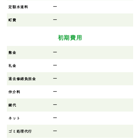
ー
定額水道料
ー
町費
初期費用
ー
敷金
ー
礼金
ー
退去修繕負担金
ー
仲介料
ー
鍵代
ー
ネット
ー
ゴミ処理代行