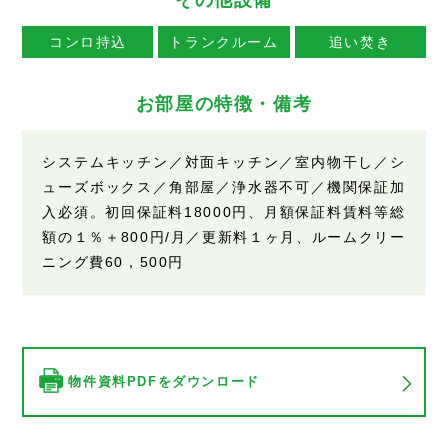
コンロ持込
トランクルーム
追い焚き
お部屋の特徴・備考
システムキッチン／対面キッチン／室内物干し／シ
ューズボックス／角部屋／浄水器不可／機関保証加
入必須。初回保証料18000円、月額保証料賃料等総
額の１％＋800円/月／更新料１ヶ月、ルームクリー
ニング費60，500円
物件資料PDFをダウンロード