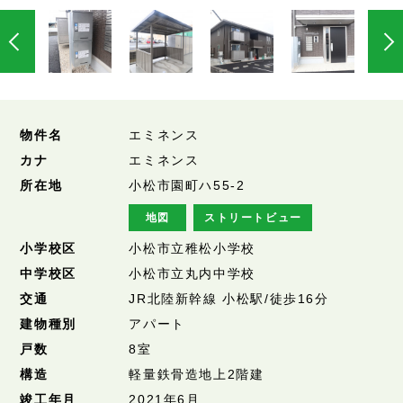
物件名
エミネンス
カナ
エミネンス
所在地
小松市園町ハ55-2
地図
ストリートビュー
小学校区
小松市立稚松小学校
中学校区
小松市立丸内中学校
交通
JR北陸新幹線 小松駅/徒歩16分
建物種別
アパート
戸数
8室
構造
軽量鉄骨造地上2階建
竣工年月
2021年6月