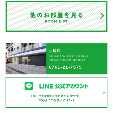
小松店
住所/小松市日の出町3丁目307番地3
宅建免許/石川県知事(6)第3529号
0761-21-7575