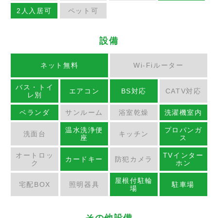
2人入居可
ペット可
設備
ネット無料
Wi-Fiルーター
バス・トイ
エアコン
BS対応
CATV対応
レ別
ベランダ
サンルーム
浴室乾燥
洗濯機室内
温水洗浄便
プロパンガ
洗面台
キッチン
座
ス
オートロッ
TVインター
カードキー
防犯カメラ
ク
ホン
屋根付駐輪
宅配BOX
照明器具
駐車場
場
その他設備