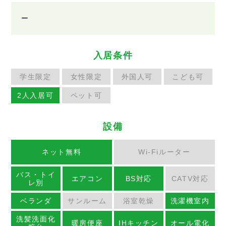
ー
入居条件
学生限定
女性限定
外国人可
こども可
2人入居可
ペット可
設備
ネット無料
Wi-Fiルーター
バス・トイ
エアコン
BS対応
CATV対応
レ別
ベランダ
サンルーム
浴室乾燥
洗濯機室内
洗髪洗面化
暖房便座
IHキッチン
オール電化