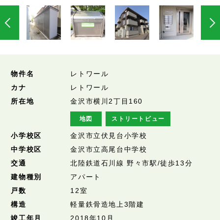
物件名
レトワール
カナ
レトワール
所在地
金沢市横川2丁目160
地図
ストリートビュー
小学校区
金沢市立伏見台小学校
中学校区
金沢市立高尾台中学校
交通
北陸鉄道石川線 野々市駅/徒歩13分
建物種別
アパート
戸数
12室
構造
軽量鉄骨造地上3階建
竣工年月
2018年10月