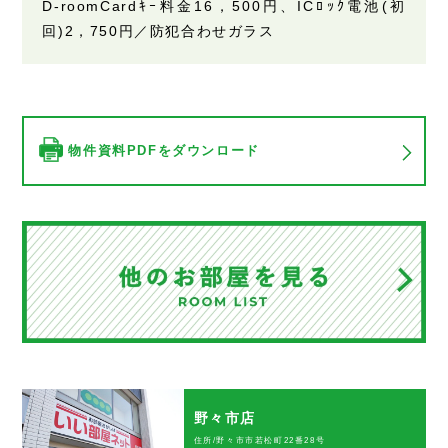
D-roomCardｷｰ料金16，500円、ICﾛｯｸ電池(初
回)2，750円／防犯合わせガラス
物件資料PDFをダウンロード
野々市店
住所/野々市市若松町22番28号