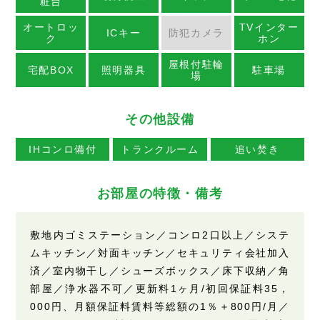
粧台
オートロッ
TVインター
ICキー
防犯カメラ
ク
ホン
屋根付駐輪
宅配BOX
照明器具
駐車場
場
その他設備
IHコンロ備付
トランクルーム
追い焚き
お部屋の特徴・備考
敷地内ゴミステーション／コンロ2口以上／システ
ムキッチン／対面キッチン／セキュリティ会社加入
済／室内物干し／シューズボックス／床下収納／角
部屋／浄水器不可／更新料1ヶ月/初回保証料35，
000円、月額保証料賃料等総額の1％＋800円/月／