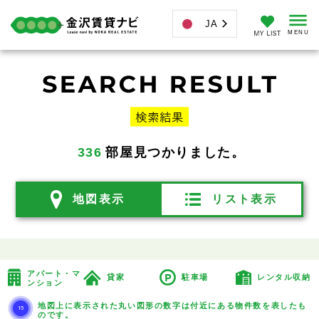
JA
336
部屋見つかりました。
地図表示
リスト表示
アパート・マ
貸家
駐車場
レンタル収納
ンション
地図上に表示された丸い図形の数字は
付近にある物件数を表したも
のです。