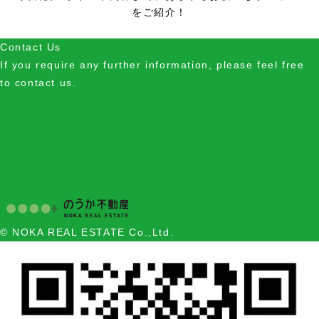
をご紹介！
Contact Us
If you require any further information, please feel free
to contact us.
© NOKA REAL ESTATE Co.,Ltd.