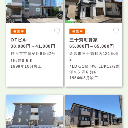
OTビル
三十苅町貸家
38,000円～41,000円
65,000円～65,000円
野々市市扇が丘9番32号
金沢市三十苅町丙121番地
2
1K/洋8.5 K
1999年10月竣工
4LDK/1階 洋6 LDK12/2階
洋4.5 洋6 洋6
1984年8月竣工