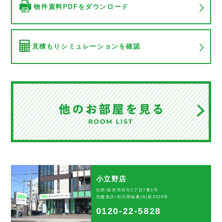
物件資料PDFをダウンロード
見積もりシミュレーションを確認
小立野店
住所/金沢市石引1丁目7番1号
宅建免許/石川県知事(6)第3529号
0120-22-5828