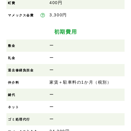
400円
町費
3,300円
マメックス会費
初期費用
ー
敷金
ー
礼金
ー
退去修繕負担金
家賃＋駐車料の1か月（税別）
仲介料
ー
鍵代
ー
ネット
ー
ゴミ処理代行