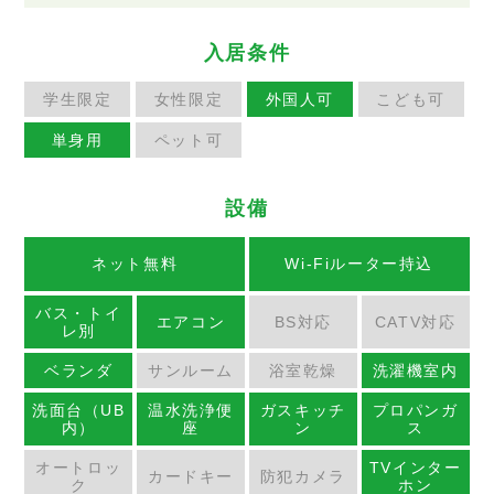
入居条件
学生限定
女性限定
外国人可
こども可
単身用
ペット可
設備
ネット無料
Wi-Fiルーター持込
バス・トイ
エアコン
BS対応
CATV対応
レ別
ベランダ
サンルーム
浴室乾燥
洗濯機室内
洗面台（UB
温水洗浄便
ガスキッチ
プロパンガ
内）
座
ン
ス
オートロッ
TVインター
カードキー
防犯カメラ
ク
ホン