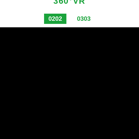
360°VR
0202
0303