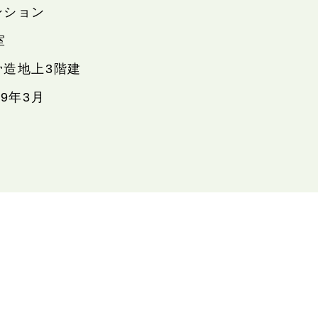
ンション
室
骨造地上3階建
89年3月