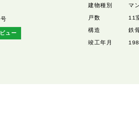
建物種別
マ
戸数
11
3号
構造
鉄
ビュー
竣工年月
19