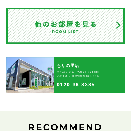
もりの里店
住所/金沢市もりの里2丁目21番地
宅建免許/石川県知事(6)第3529号
0120-36-3335