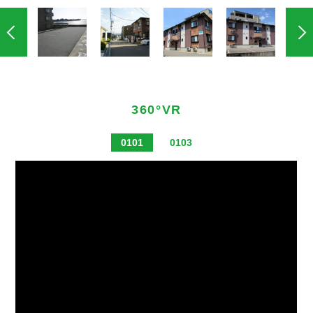
360°VR
0101
0103