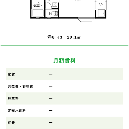
洋8 K3 29.1㎡
月額賃料
ー
家賃
ー
共益費・管理費
ー
駐車料
ー
定額水道料
ー
町費