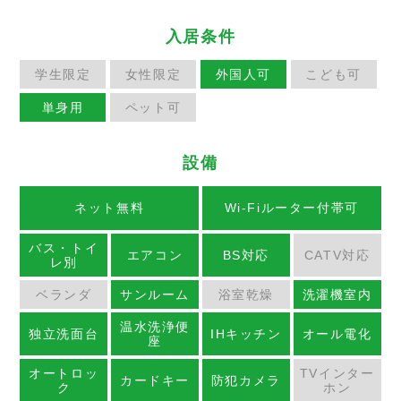
入居条件
学生限定
女性限定
外国人可
こども可
単身用
ペット可
設備
ネット無料
Wi-Fiルーター付帯可
バス・トイ
エアコン
BS対応
CATV対応
レ別
ベランダ
サンルーム
浴室乾燥
洗濯機室内
温水洗浄便
独立洗面台
IHキッチン
オール電化
座
オートロッ
TVインター
カードキー
防犯カメラ
ク
ホン