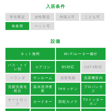
入居条件
学生限定
女性限定
外国人可
こども可
単身用
ペット可
設備
ネット無料
Wi-Fiルーター備付
バス・トイ
エアコン
BS対応
CATV対応
レ別
ベランダ
サンルーム
浴室乾燥
洗濯機室内
洗髪洗面化
温水洗浄便
プロパンガ
IHキッチン
粧台
座
ス
オートロッ
TVインター
カードキー
防犯カメラ
ク
ホン