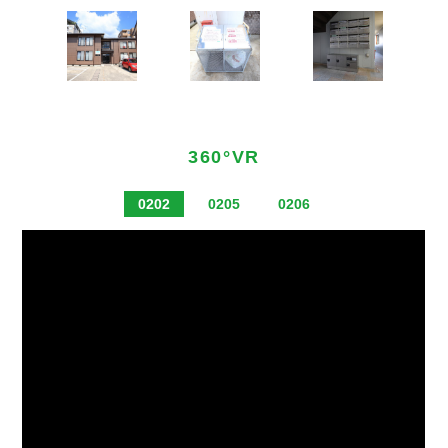
360°VR
0202
0205
0206