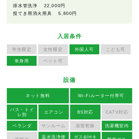
排水管洗浄 22,000円
投てき用消火用具 5,800円
入居条件
学生限定
女性限定
外国人可
こども可
単身用
ペット可
設備
ネット無料
Wi-Fiルーター付帯可
バス・トイ
エアコン
BS対応
CATV対応
レ別
ベランダ
サンルーム
浴室乾燥
洗濯機室内
温水洗浄便
ガス&IHキ