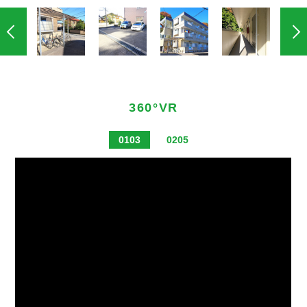
360°VR
0103
0205