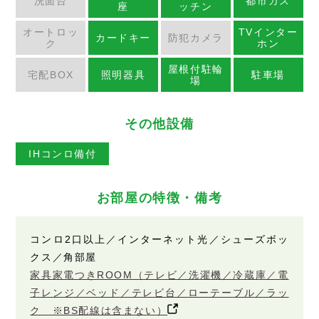
洗面台
都市ガス
座
ッチン
オートロッ
TVインター
カードキー
防犯カメラ
ク
ホン
屋根付駐輪
宅配BOX
照明器具
駐車場
場
その他設備
IHコンロ備付
お部屋の特徴・備考
コンロ2口以上／インターネット光／シューズボッ
クス／角部屋
家具家電つきROOM（テレビ／洗濯機／冷蔵庫／電
子レンジ／ベッド／テレビ台／ローテーブル／ラッ
ク ※BS配線は含まない）