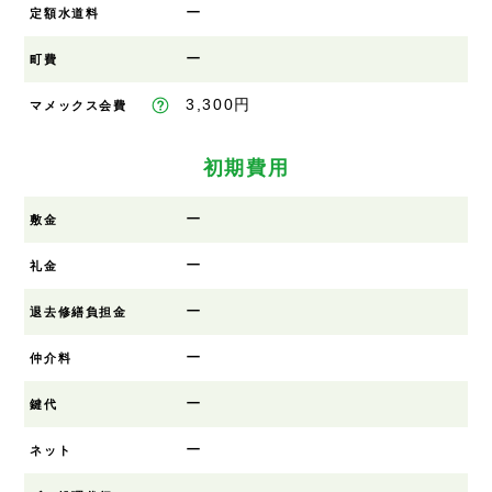
ー
定額水道料
ー
町費
3,300円
マメックス会費
初期費用
ー
敷金
ー
礼金
ー
退去修繕負担金
ー
仲介料
ー
鍵代
ー
ネット