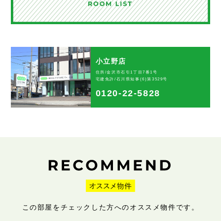
小立野店
住所/金沢市石引1丁目7番1号
宅建免許/石川県知事(6)第3529号
0120-22-5828
この部屋をチェックした方へのオススメ物件です。