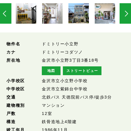
物件名
ドミトリー小立野
カナ
ドミトリーコダツノ
所在地
金沢市小立野3丁目3番18号
地図
ストリートビュー
小学校区
金沢市立小立野小学校
中学校区
金沢市立紫錦台中学校
交通
北鉄バス 天徳院前バス停/徒歩3分
建物種別
マンション
戸数
12室
構造
鉄骨造地上4階建
竣工年月
1986年11月