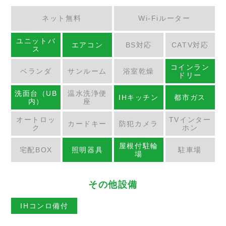
ネット無料
Wi-Fiルーター
ユニットバ
エアコン
BS対応
CATV対応
ス
コインラン
ベランダ
サンルーム
浴室乾燥
ドリー
洗面台（UB
温水洗浄便
IHキッチン
都市ガス
内）
座
オートロッ
TVインター
カードキー
防犯カメラ
ク
ホン
屋根付駐輪
宅配BOX
照明器具
駐車場
場
その他設備
IHコンロ備付