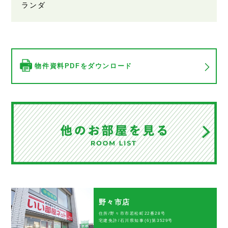
ランダ
物件資料PDFをダウンロード
野々市店
住所/野々市市若松町22番28号
宅建免許/石川県知事(6)第3529号