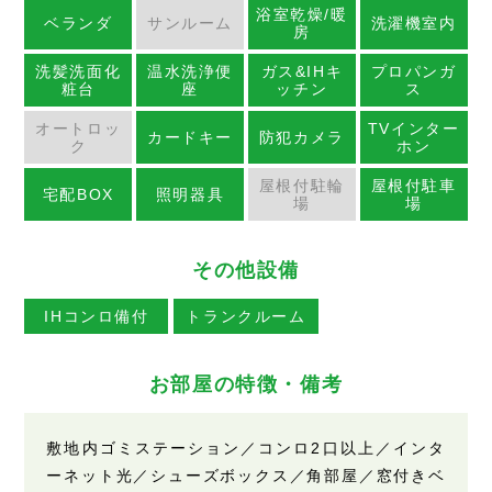
浴室乾燥/暖
ベランダ
サンルーム
洗濯機室内
房
洗髪洗面化
温水洗浄便
ガス&IHキ
プロパンガ
粧台
座
ッチン
ス
オートロッ
TVインター
カードキー
防犯カメラ
ク
ホン
屋根付駐輪
屋根付駐車
宅配BOX
照明器具
場
場
その他設備
IHコンロ備付
トランクルーム
お部屋の特徴・備考
敷地内ゴミステーション／コンロ2口以上／インタ
ーネット光／シューズボックス／角部屋／窓付きベ