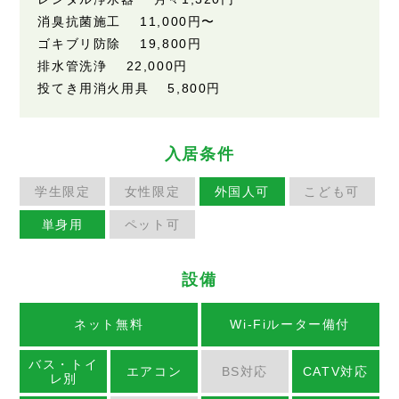
消臭抗菌施工 11,000円〜
ゴキブリ防除 19,800円
排水管洗浄 22,000円
投てき用消火用具 5,800円
入居条件
学生限定
女性限定
外国人可
こども可
単身用
ペット可
設備
ネット無料
Wi-Fiルーター備付
バス・トイ
エアコン
BS対応
CATV対応
レ別