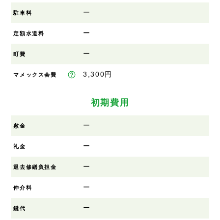
ー
駐車料
ー
定額水道料
ー
町費
3,300円
マメックス会費
初期費用
ー
敷金
ー
礼金
ー
退去修繕負担金
ー
仲介料
ー
鍵代