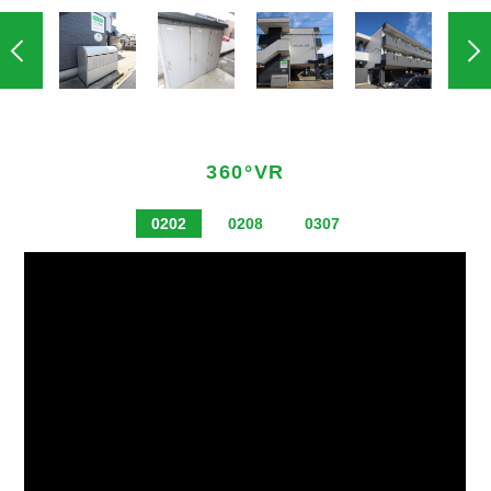
360°VR
0202
0208
0307