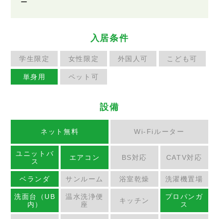
ー
入居条件
学生限定
女性限定
外国人可
こども可
単身用
ペット可
設備
ネット無料
Wi-Fiルーター
ユニットバ
エアコン
BS対応
CATV対応
ス
ベランダ
サンルーム
浴室乾燥
洗濯機置場
洗面台（UB
温水洗浄便
プロパンガ
キッチン
内）
座
ス