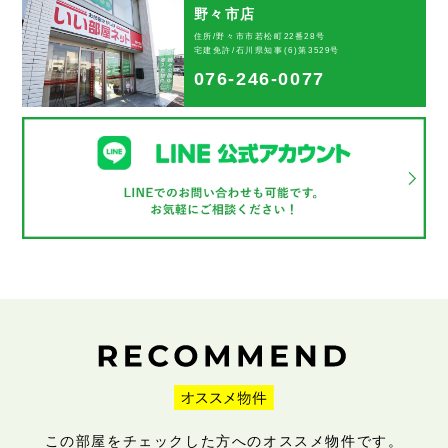
野々市店
住所/野々市市若松町22番28号
宅建免許/石川県知事(6)第3529号
076-246-0077
この部屋をチェックした方へのオススメ物件です。