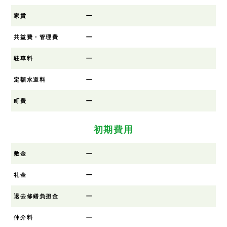
ー
家賃
ー
共益費・管理費
ー
駐車料
ー
定額水道料
ー
町費
初期費用
ー
敷金
ー
礼金
ー
退去修繕負担金
ー
仲介料