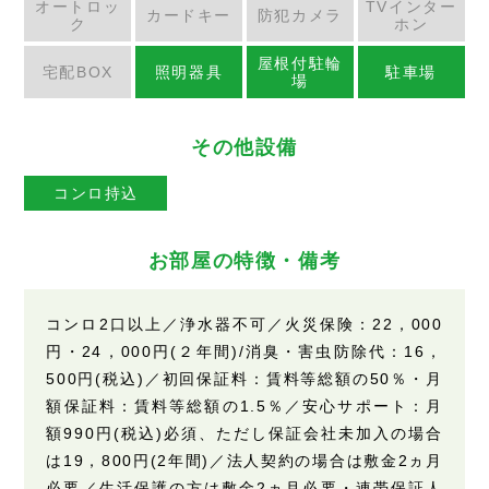
オートロッ
TVインター
カードキー
防犯カメラ
ク
ホン
屋根付駐輪
宅配BOX
照明器具
駐車場
場
その他設備
コンロ持込
お部屋の特徴・備考
コンロ2口以上／浄水器不可／火災保険：22，000
円・24，000円(２年間)/消臭・害虫防除代：16，
500円(税込)／初回保証料：賃料等総額の50％・月
額保証料：賃料等総額の1.5％／安心サポート：月
額990円(税込)必須、ただし保証会社未加入の場合
は19，800円(2年間)／法人契約の場合は敷金2ヵ月
必要／生活保護の方は敷金2ヵ月必要・連帯保証人