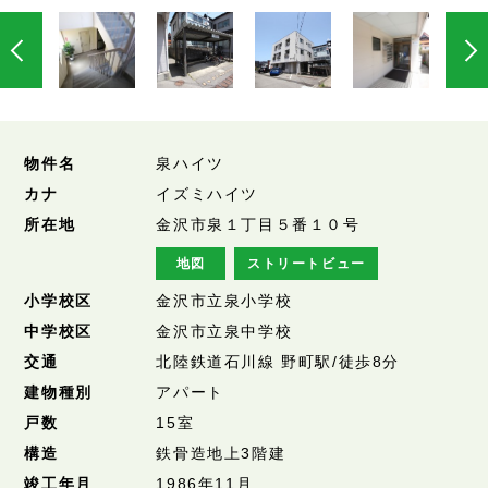
物件名
泉ハイツ
カナ
イズミハイツ
所在地
金沢市泉１丁目５番１０号
地図
ストリートビュー
小学校区
金沢市立泉小学校
中学校区
金沢市立泉中学校
交通
北陸鉄道石川線 野町駅/徒歩8分
建物種別
アパート
戸数
15室
構造
鉄骨造地上3階建
竣工年月
1986年11月