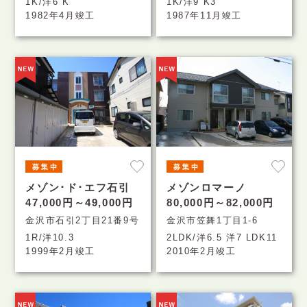
1K/洋6 K
1K/洋9 K3
1982年4月竣工
1987年11月竣工
メゾン･ド･エフ石引
メゾンロマーノ
47,000円～49,000円
80,000円～82,000円
金沢市石引2丁目21番9号
金沢市笠舞1丁目1-6
1R/洋10.3
2LDK/洋6.5 洋7 LDK11
1999年2月竣工
2010年2月竣工