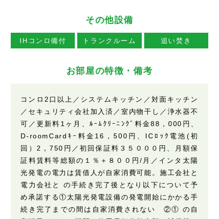
その他設備
IHコンロ備付
トランクルーム
追い焚き
お部屋の特徴・備考
コンロ2口以上／システムキッチン／対面キッチン
／セキュリティ会社加入済／室内物干し／浄水器不
可／更新料1ヶ月、ﾙｰﾑｸﾘｰﾆﾝｸﾞ料金88，000円、
D-roomCardｷｰ料金16，500円、ICﾛｯｸ電池(初
回）2，750円／初回保証料３５０００円、月額保
証料賃料等総額の１％＋８００円/月／インタ太陽
光発電の電力は賃借人が自家消費可能。施工会社と
電力会社と の手続き完了後となり以下について予
め承諾する①太陽光発電設備の発電開始にかかる手
続き完了までの間は自家消費されない ②① の自