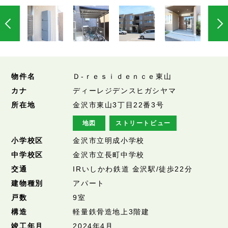
物件名
Ｄ-ｒｅｓｉｄｅｎｃｅ東山
カナ
ディーレジデンスヒガシヤマ
所在地
金沢市東山3丁目22番3号
地図
ストリートビュー
小学校区
金沢市立明成小学校
中学校区
金沢市立長町中学校
交通
IRいしかわ鉄道 金沢駅/徒歩22分
建物種別
アパート
戸数
9室
構造
軽量鉄骨造地上3階建
竣工年月
2024年4月