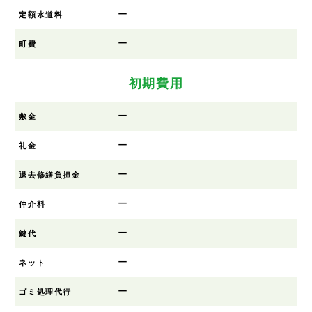
ー
定額水道料
ー
町費
初期費用
ー
敷金
ー
礼金
ー
退去修繕負担金
ー
仲介料
ー
鍵代
ー
ネット
ー
ゴミ処理代行