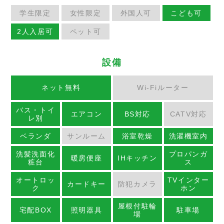
学生限定
女性限定
外国人可
こども可
2人入居可
ペット可
設備
ネット無料
Wi-Fiルーター
バス・トイ
エアコン
BS対応
CATV対応
レ別
ベランダ
サンルーム
浴室乾燥
洗濯機室内
洗髪洗面化
プロパンガ
暖房便座
IHキッチン
粧台
ス
オートロッ
TVインター
カードキー
防犯カメラ
ク
ホン
屋根付駐輪
宅配BOX
照明器具
駐車場
場